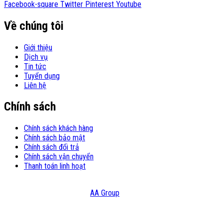
Facebook-square
Twitter
Pinterest
Youtube
Về chúng tôi
Giới thiệu
Dịch vụ
Tin tức
Tuyển dụng
Liên hệ
Chính sách
Chính sách khách hàng
Chính sách bảo mật
Chính sách đổi trả
Chính sách vận chuyển
Thanh toán linh hoạt
© Copyright 2021 – Bản quyền thuộc Công Ty TNHH Đầu Tư Và
Thương Mại HATC Design:
AA Group