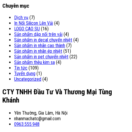
Chuyên mục
Dịch vụ
(7)
In Nổi Silicon Lên Vải
(4)
LOGO CAO SU
(16)
Sản phẩm dập nổi trên vải
(4)
Sản phẩm in decal chuyển nhiệt
(4)
Sản phẩm in nhãn cao thành
(7)
Sản phẩm in nhãn ép nhiệt
(51)
Sản phẩm in pet chuyển nhiệt
(22)
Sản phẩm thêu kim sa
(4)
Tin tức
(109)
Tuyển dụng
(1)
Uncategorized
(4)
CTY TNHH Đầu Tư Và Thương Mại Tùng
Khánh
Yên Thường, Gia Lâm, Hà Nội
nhanmachatc@gmail.com
0963.555.948