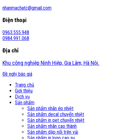
nhanmachatc@gmail.com
Điện thoại
0963.555.948
0984.991.068
Địa chỉ
Khu công nghiệp Ninh Hiệp, Gia Lâm, Hà Nội.
Đề nghị báo giá
Trang chủ
Giới thiệu
Dịch vụ
Sản phẩm
Sản phẩm nhãn ép nhiệt
Sản phẩm decal chuyển nhiệt
Sản phẩm in pet chuyển nhiệt
Sản phẩm nhãn cao thành
Sản phẩm dập nổi trên vải
Sản phẩm in logo cao su