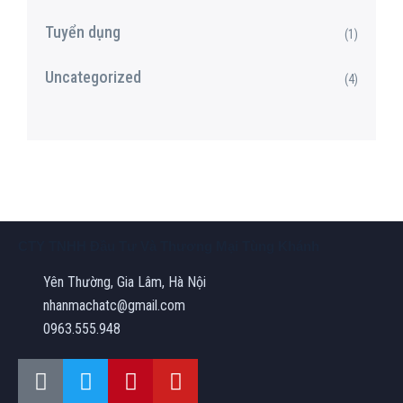
Tuyển dụng
(1)
Uncategorized
(4)
CTY TNHH Đầu Tư Và Thương Mại Tùng Khánh
Yên Thường, Gia Lâm, Hà Nội
nhanmachatc@gmail.com
0963.555.948