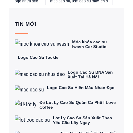
logo nhựa dẻo
mác cao su; tem cao su may lên ô
TIN MỚI
Móc khóa cao su
Iwash Car Studio
Logo Cao Su Tackle
Logo Cao Su BNA Sản
Xuất Tại Hà Nội
Logo Cao Su Hiến Máu Nhân Đạo
Đế Lót Ly Cao Su Quán Cà Phê I Love
Coffee
Lót Ly Cao Su Sản Xuất Theo
Yêu Cầu Lấy Ngay