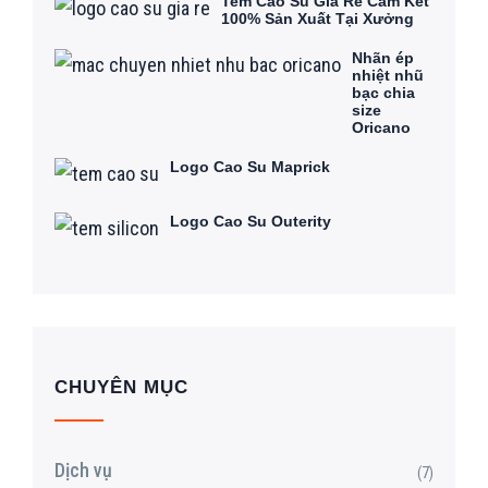
Tem Cao Su Giá Rẻ Cam Kết
100% Sản Xuất Tại Xưởng
Nhãn ép
nhiệt nhũ
bạc chia
size
Oricano
Logo Cao Su Maprick
Logo Cao Su Outerity
CHUYÊN MỤC
Dịch vụ
(7)