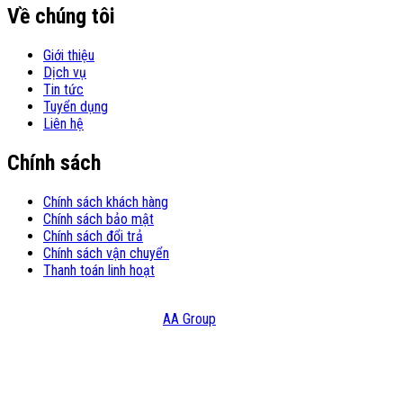
Về chúng tôi
Giới thiệu
Dịch vụ
Tin tức
Tuyển dụng
Liên hệ
Chính sách
Chính sách khách hàng
Chính sách bảo mật
Chính sách đổi trả
Chính sách vận chuyển
Thanh toán linh hoạt
© Copyright 2021 – Bản quyền thuộc Công Ty TNHH Đầu Tư Và
Thương Mại HATC Design:
AA Group