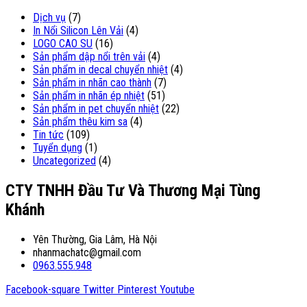
Dịch vụ
(7)
In Nổi Silicon Lên Vải
(4)
LOGO CAO SU
(16)
Sản phẩm dập nổi trên vải
(4)
Sản phẩm in decal chuyển nhiệt
(4)
Sản phẩm in nhãn cao thành
(7)
Sản phẩm in nhãn ép nhiệt
(51)
Sản phẩm in pet chuyển nhiệt
(22)
Sản phẩm thêu kim sa
(4)
Tin tức
(109)
Tuyển dụng
(1)
Uncategorized
(4)
CTY TNHH Đầu Tư Và Thương Mại Tùng
Khánh
Yên Thường, Gia Lâm, Hà Nội
nhanmachatc@gmail.com
0963.555.948
Facebook-square
Twitter
Pinterest
Youtube