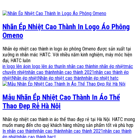
Nhãn Ép Nhiệt Cao Thành In Logo Áo Phông
Omeno
Nhãn ép nhiệt cao thành in logo áo phông Omeno được sản xuất tại
xưởng in nhãn mác HATC. Với nhiều năm kinh nghiệm, máy móc hiện
đại, HATC luôn
in logo lên áo
in logo lên áo thun
In nhãn cao thành
in nhãn ép nhiệt
mác
chuyển nhiệt
nhãn cao thành
nhãn cao thành 2021
nhãn cao thành ép
nhiệt
Nhãn ép nhiệt
Nhãn ép nhiệt cao thành
nhãn ép nhiệt hatc
Mẫu Nhãn Ép Nhiệt Cao Thành In Áo Thể
Thao Đẹp Rẻ Hà Nội
Nhãn ép nhiệt cao thành in áo thể thao đẹp rẻ tại Hà Nội. HATC mong
muốn mang đến cho quý khách hàng những sản phẩm tốt và phù hợp
In nhãn cao thành
nhãn cao thành
nhãn cao thành 2021
nhãn cao thành
ép nhiệt
nhãn cao thành hact