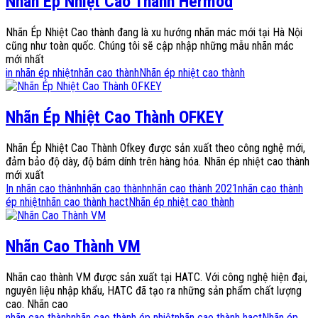
Nhãn Ép Nhiệt Cao Thành Hermod
Nhãn Ép Nhiệt Cao thành đang là xu hướng nhãn mác mới tại Hà Nội
cũng như toàn quốc. Chúng tôi sẽ cập nhập những mẫu nhãn mác
mới nhất
in nhãn ép nhiệt
nhãn cao thành
Nhãn ép nhiệt cao thành
Nhãn Ép Nhiệt Cao Thành OFKEY
Nhãn Ép Nhiệt Cao Thành Ofkey được sản xuất theo công nghệ mới,
đảm bảo độ dày, độ bám dính trên hàng hóa. Nhãn ép nhiệt cao thành
mới xuất
In nhãn cao thành
nhãn cao thành
nhãn cao thành 2021
nhãn cao thành
ép nhiệt
nhãn cao thành hact
Nhãn ép nhiệt cao thành
Nhãn Cao Thành VM
Nhãn cao thành VM được sản xuất tại HATC. Với công nghệ hiện đại,
nguyên liệu nhập khẩu, HATC đã tạo ra những sản phẩm chất lượng
cao. Nhãn cao
nhãn cao thành
nhãn cao thành ép nhiệt
nhãn cao thành hact
Nhãn ép