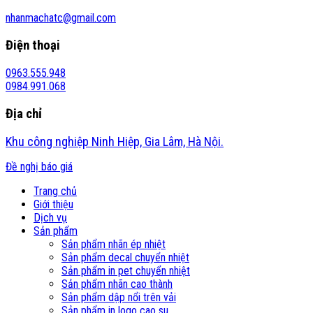
nhanmachatc@gmail.com
Điện thoại
0963.555.948
0984.991.068
Địa chỉ
Khu công nghiệp Ninh Hiệp, Gia Lâm, Hà Nội.
Đề nghị báo giá
Trang chủ
Giới thiệu
Dịch vụ
Sản phẩm
Sản phẩm nhãn ép nhiệt
Sản phẩm decal chuyển nhiệt
Sản phẩm in pet chuyển nhiệt
Sản phẩm nhãn cao thành
Sản phẩm dập nổi trên vải
Sản phẩm in logo cao su