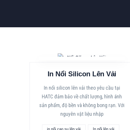
In Nổi Silicon Lên Vải
In nổi silicon lên vải theo yêu cầu tại
HATC đảm bảo về chất lượng, hình ánh
sản phẩm, độ bền và không bong rạn. Với
nguyên vật liệu nhập
in nổi cao su lên vải
In nổi lên vải