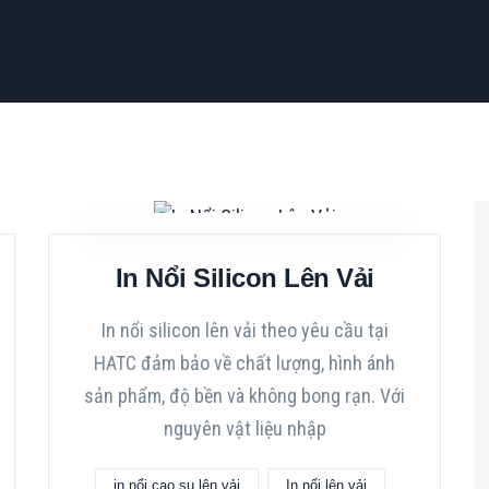
In Nổi Silicon Lên Vải
In nổi silicon lên vải theo yêu cầu tại
HATC đảm bảo về chất lượng, hình ánh
sản phẩm, độ bền và không bong rạn. Với
nguyên vật liệu nhập
in nổi cao su lên vải
In nổi lên vải