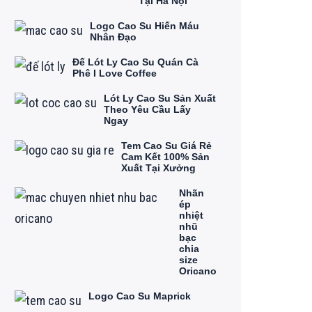
Tại Hà Nội
Logo Cao Su Hiến Máu
Nhân Đạo
Đế Lót Ly Cao Su Quán Cà
Phê I Love Coffee
Lót Ly Cao Su Sản Xuất
Theo Yêu Cầu Lấy
Ngay
Tem Cao Su Giá Rẻ
Cam Kết 100% Sản
Xuất Tại Xưởng
Nhãn
ép
nhiệt
nhũ
bạc
chia
size
Oricano
Logo Cao Su Maprick