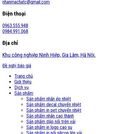
nhanmachatc@gmail.com
Điện thoại
0963.555.948
0984.991.068
Địa chỉ
Khu công nghiệp Ninh Hiệp, Gia Lâm, Hà Nội.
Đề nghị báo giá
Trang chủ
Giới thiệu
Dịch vụ
Sản phẩm
Sản phẩm nhãn ép nhiệt
Sản phẩm decal chuyển nhiệt
Sản phẩm in pet chuyển nhiệt
Sản phẩm nhãn cao thành
Sản phẩm dập nổi trên vải
Sản phẩm in logo cao su
Sản phẩm in nổi silicon lên vải