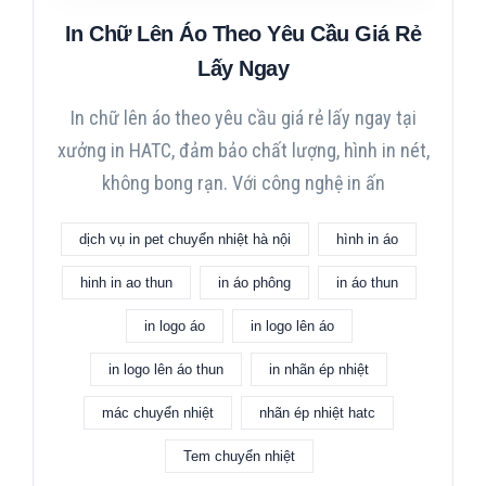
In Chữ Lên Áo Theo Yêu Cầu Giá Rẻ
Lấy Ngay
In chữ lên áo theo yêu cầu giá rẻ lấy ngay tại
xưởng in HATC, đảm bảo chất lượng, hình in nét,
không bong rạn. Với công nghệ in ấn
dịch vụ in pet chuyển nhiệt hà nội
hình in áo
hinh in ao thun
in áo phông
in áo thun
in logo áo
in logo lên áo
in logo lên áo thun
in nhãn ép nhiệt
mác chuyển nhiệt
nhãn ép nhiệt hatc
Tem chuyển nhiệt