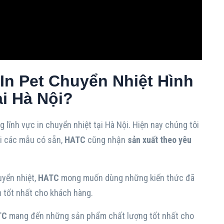
In Pet Chuyển Nhiệt Hình
i Hà Nội?
 lĩnh vực in chuyển nhiệt tại Hà Nội. Hiện nay chúng tôi
ài các mẫu có sẵn,
HATC
cũng nhận
sản xuất theo yêu
uyển nhiệt,
HATC
mong muốn dùng những kiến thức đã
 tốt nhất cho khách hàng.
TC
mang đến những sản phẩm chất lượng tốt nhất cho