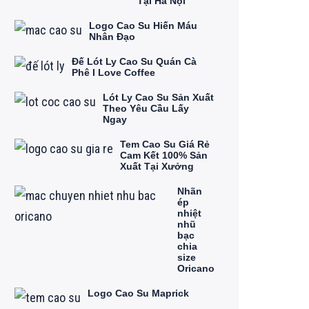
Tại Hà Nội
Logo Cao Su Hiến Máu
Nhân Đạo
Đế Lót Ly Cao Su Quán Cà
Phê I Love Coffee
Lót Ly Cao Su Sản Xuất
Theo Yêu Cầu Lấy
Ngay
Tem Cao Su Giá Rẻ
Cam Kết 100% Sản
Xuất Tại Xưởng
Nhãn
ép
nhiệt
nhũ
bạc
chia
size
Oricano
Logo Cao Su Maprick