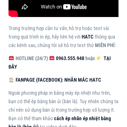
Trong trường hợp cần tư vấn, hỗ trợ hoặc test vải
trong quá trình in ép, hãy liên hệ với
HATC
thông qua
các kênh sau, chúng tôi sẽ hỗ trợ test thử
MIỄN PHÍ:
HOTLINE (24/7)
0963.555.948
hoặc
TẠI
ĐÂY
FANPAGE (FACEBOOK): NHÃN MÁC HATC
Ngoài phương pháp in bằng máy ép nhiệt như trên,
bạn có thể ép bằng bàn ủi (bàn là). Tuy nhiên chúng ta
chỉ nên sử dụng bàn ủi trong trường hợp số lượng ít.
Bạn có thể tham khảo
cách ép nhãn ép nhiệt bằng
bàn là (bàn ủi)
tại video dưới đây: