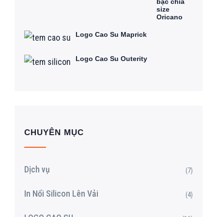
bạc chia
size
Oricano
Logo Cao Su Maprick
Logo Cao Su Outerity
CHUYÊN MỤC
Dịch vụ
(7)
In Nổi Silicon Lên Vải
(4)