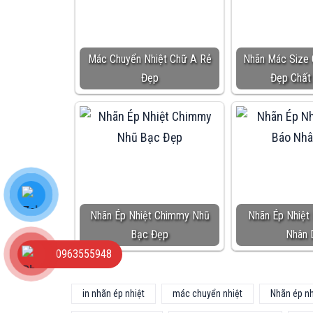
Mác Chuyển Nhiệt Chữ A Rẻ
Nhãn Mác Size
Đẹp
Đẹp Chất
Nhãn Ép Nhiệt Chimmy Nhũ
Nhãn Ép Nhiệt
Bạc Đẹp
Nhân 
0963555948
in nhãn ép nhiệt
mác chuyển nhiệt
Nhãn ép nh