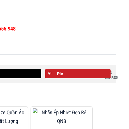
555.948
4
Pin
SHARES