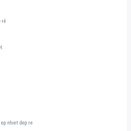
 rẻ
ệt