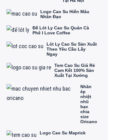
Tại Hà Nội
Logo Cao Su Hiến Máu
Nhân Đạo
Đế Lót Ly Cao Su Quán Cà
Phê I Love Coffee
Lót Ly Cao Su Sản Xuất
Theo Yêu Cầu Lấy
Ngay
Tem Cao Su Giá Rẻ
Cam Kết 100% Sản
Xuất Tại Xưởng
Nhãn
ép
nhiệt
nhũ
bạc
chia
size
Oricano
Logo Cao Su Maprick