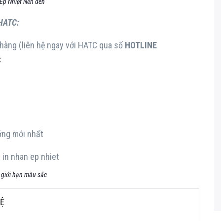
Ép Nhiệt Nền đen
 HATC:
 hàng (liên hệ ngay với HATC qua số
HOTLINE
C
ớng mới nhất
giới hạn màu sắc
HỆ