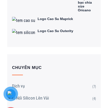
bạc chia
size
Oricano
Logo Cao Su Maprick
Logo Cao Su Outerity
CHUYÊN MỤC
Dịch vụ
(7)
In Nổi Silicon Lên Vải
(4)