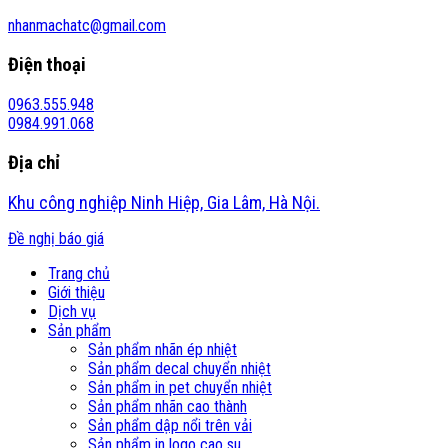
nhanmachatc@gmail.com
Điện thoại
0963.555.948
0984.991.068
Địa chỉ
Khu công nghiệp Ninh Hiệp, Gia Lâm, Hà Nội.
Đề nghị báo giá
Trang chủ
Giới thiệu
Dịch vụ
Sản phẩm
Sản phẩm nhãn ép nhiệt
Sản phẩm decal chuyển nhiệt
Sản phẩm in pet chuyển nhiệt
Sản phẩm nhãn cao thành
Sản phẩm dập nổi trên vải
Sản phẩm in logo cao su