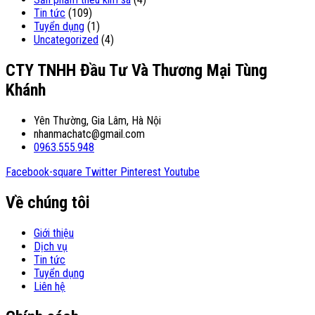
Tin tức
(109)
Tuyển dụng
(1)
Uncategorized
(4)
CTY TNHH Đầu Tư Và Thương Mại Tùng
Khánh
Yên Thường, Gia Lâm, Hà Nội
nhanmachatc@gmail.com
0963.555.948
Facebook-square
Twitter
Pinterest
Youtube
Về chúng tôi
Giới thiệu
Dịch vụ
Tin tức
Tuyển dụng
Liên hệ