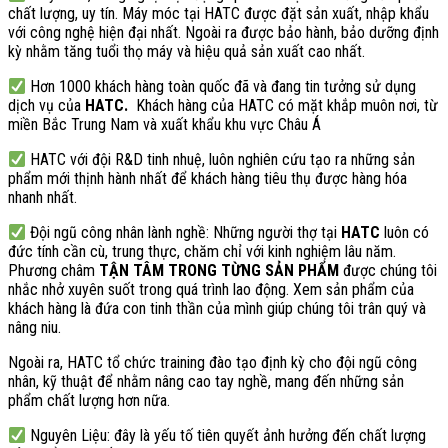
chất lượng, uy tín. Máy móc tại HATC được đặt sản xuất, nhập khẩu
với công nghệ hiện đại nhất. Ngoài ra được bảo hành, bảo dưỡng định
kỳ nhằm tăng tuổi thọ máy và hiệu quả sản xuất cao nhất.
Hơn 1000 khách hàng toàn quốc đã và đang tin tưởng sử dụng
dịch vụ của
HATC.
Khách hàng của HATC có mặt khắp muôn nơi, từ
miền Bắc Trung Nam và xuất khẩu khu vực Châu Á
HATC với đội R&D tinh nhuệ, luôn nghiên cứu tạo ra những sản
phẩm mới thịnh hành nhất để khách hàng tiêu thụ được hàng hóa
nhanh nhất.
Đội ngũ công nhân lành nghề: Những người thợ tại
HATC
luôn có
đức tính cần cù, trung thực, chăm chỉ với kinh nghiệm lâu năm.
Phương châm
TẬN TÂM TRONG TỪNG SẢN PHẨM
được chúng tôi
nhắc nhở xuyên suốt trong quá trình lao động. Xem sản phẩm của
khách hàng là đứa con tinh thần của mình giúp chúng tôi trân quý và
nâng niu.
Ngoài ra, HATC tổ chức training đào tạo định kỳ cho đội ngũ công
nhân, kỹ thuật để nhằm nâng cao tay nghề, mang đến những sản
phẩm chất lượng hơn nữa.
Nguyên Liệu: đây là yếu tố tiên quyết ảnh hưởng đến chất lượng