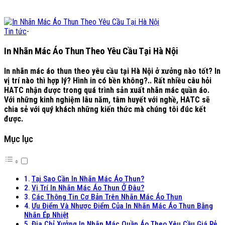
Tin tức
-
In Nhãn Mác Áo Thun Theo Yêu Cầu Tại Hà Nội
In nhãn mác áo thun theo yêu cầu tại Hà Nội ở xưởng nào tốt? In
vị trí nào thì hợp lý? Hình in có bền không?.. Rất nhiều câu hỏi
HATC nhận được trong quá trình sản xuất nhãn mác quần áo.
Với những kinh nghiệm lâu năm, tâm huyết với nghề, HATC sẽ
chia sẻ với quý khách những kiến thức mà chúng tôi đúc kết
được.
Mục lục
Tại Sao Cần In Nhãn Mác Áo Thun?
Vị Trí In Nhãn Mác Áo Thun Ở Đâu?
Các Thông Tin Cơ Bản Trên Nhãn Mác Áo Thun
Ưu Điểm Và Nhược Điểm Của In Nhãn Mác Áo Thun Bằng
Nhãn Ép Nhiệt
Địa Chỉ Xưởng In Nhãn Mác Quần Áo Theo Yêu Cầu Giá Rẻ