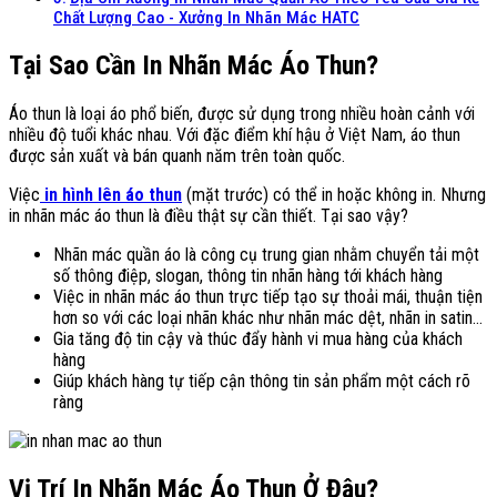
Chất Lượng Cao - Xưởng In Nhãn Mác HATC
Tại Sao Cần In Nhãn Mác Áo Thun?
Áo thun là loại áo phổ biến, được sử dụng trong nhiều hoàn cảnh với
nhiều độ tuổi khác nhau. Với đặc điểm khí hậu ở Việt Nam, áo thun
được sản xuất và bán quanh năm trên toàn quốc.
Việc
in hình lên áo thun
(mặt trước) có thể in hoặc không in. Nhưng
in nhãn mác áo thun là điều thật sự cần thiết. Tại sao vậy?
Nhãn mác quần áo là công cụ trung gian nhằm chuyển tải một
số thông điệp, slogan, thông tin nhãn hàng tới khách hàng
Việc in nhãn mác áo thun trực tiếp tạo sự thoải mái, thuận tiện
hơn so với các loại nhãn khác như nhãn mác dệt, nhãn in satin…
Gia tăng độ tin cậy và thúc đẩy hành vi mua hàng của khách
hàng
Giúp khách hàng tự tiếp cận thông tin sản phẩm một cách rõ
ràng
Vị Trí In Nhãn Mác Áo Thun Ở Đâu?