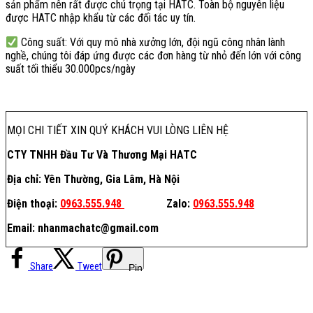
sản phẩm nên rất được chú trọng tại HATC. Toàn bộ nguyên liệu
được HATC nhập khẩu từ các đối tác uy tín.
Công suất: Với quy mô nhà xưởng lớn, đội ngũ công nhân lành
nghề, chúng tôi đáp ứng được các đơn hàng từ nhỏ đến lớn với công
suất tối thiểu 30.000pcs/ngày
MỌI CHI TIẾT XIN QUÝ KHÁCH VUI LÒNG LIÊN HỆ
CTY TNHH Đầu Tư Và Thương Mại HATC
Địa chỉ: Yên Thường, Gia Lâm, Hà Nội
Điện thoại:
0963.555.948
Zalo:
0963.555.948
Email: nhanmachatc@gmail.com
Share
Tweet
Pin