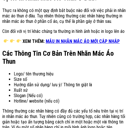
Thực ra không có một quy định bắt buộc nào đối với việc phải in nhãn
mác áo thun ở đâu. Tuy nhiên thông thường các nhãn hàng thường in
nhãn mác áo thun ở phần cổ áo, cụ thể là phần gáy ở thân sau.
Còn đối với vị trí khác chúng ta thường in hình ảnh hoặc in logo lên áo
XEM THÊM:
MẪU IN NHÃN MÁC ÁO MỚI CẬP NHẬP
Các Thông Tin Cơ Bản Trên Nhãn Mác Áo
Thun
Logo/ tên thương hiệu
Size số
Hướng dẫn sử dụng/ lưu ý/ Thông tin giặt là
Xuất xứ
Slogan (Nếu có)
Hotline/ website (nếu có)
Thông thường các nhãn hàng có đầy đủ các yếu tố nêu trên tại vị trí
in nhãn mác áo thun. Tuy nhiên cũng có trường hợp, các nhãn hàng tối
giản hoặc tạo ấn tượng bằng cách chỉ in một hoặc một vài thông tin
trên. Ví dụ một số nhãn hàng chỉ in mỗi hình ảnh logo hoặc tên