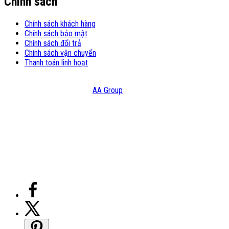
Chính sách
Chính sách khách hàng
Chính sách bảo mật
Chính sách đổi trả
Chính sách vận chuyển
Thanh toán linh hoạt
© Copyright 2021 – Bản quyền thuộc Công Ty TNHH Đầu Tư Và
Thương Mại HATC Design:
AA Group