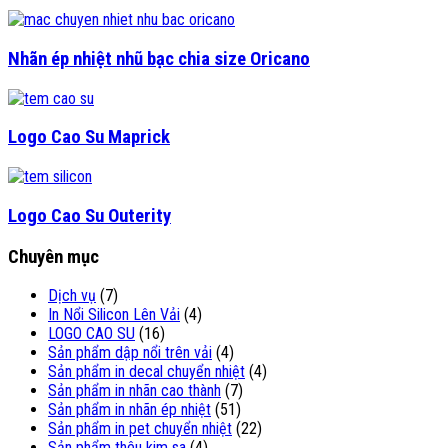
Nhãn ép nhiệt nhũ bạc chia size Oricano
Logo Cao Su Maprick
Logo Cao Su Outerity
Chuyên mục
Dịch vụ
(7)
In Nổi Silicon Lên Vải
(4)
LOGO CAO SU
(16)
Sản phẩm dập nổi trên vải
(4)
Sản phẩm in decal chuyển nhiệt
(4)
Sản phẩm in nhãn cao thành
(7)
Sản phẩm in nhãn ép nhiệt
(51)
Sản phẩm in pet chuyển nhiệt
(22)
Sản phẩm thêu kim sa
(4)