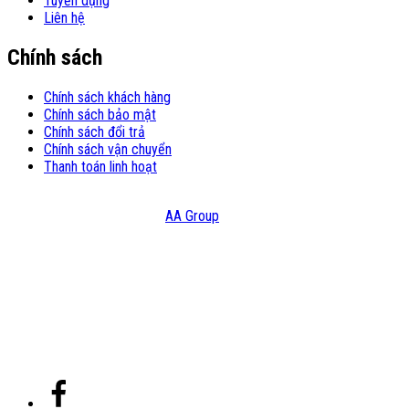
Tuyển dụng
Liên hệ
Chính sách
Chính sách khách hàng
Chính sách bảo mật
Chính sách đổi trả
Chính sách vận chuyển
Thanh toán linh hoạt
© Copyright 2021 – Bản quyền thuộc Công Ty TNHH Đầu Tư Và
Thương Mại HATC Design:
AA Group