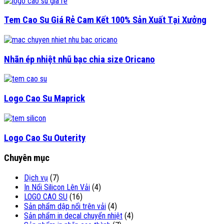
Tem Cao Su Giá Rẻ Cam Kết 100% Sản Xuất Tại Xưởng
Nhãn ép nhiệt nhũ bạc chia size Oricano
Logo Cao Su Maprick
Logo Cao Su Outerity
Chuyên mục
Dịch vụ
(7)
In Nổi Silicon Lên Vải
(4)
LOGO CAO SU
(16)
Sản phẩm dập nổi trên vải
(4)
Sản phẩm in decal chuyển nhiệt
(4)