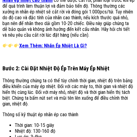
Nhãn ép nhiệt cao thành
có thể được cắt rời, phân loại trước khi ép
để quá trình làm thuận lợi và đảm bảo tiến độ. Thông thường các
xưởng in nhãn ép nhiệt sẽ cắt rời và đóng gói 1.000pcs/túi. Tuy nhiên
do độ cao và đặc tính của nhãn cao thành, nếu kích thước quá nhỏ,
bạn nên để nhãn theo dải gồm 10-20 chiếc. Điều này giúp chúng ta
dễ bảo quản và không ảnh hưởng đến kết cấu nhãn. Hãy hỏi chi tiết
và nêu yêu cầu cắt rời lúc đặt hàng (nếu cần).
Xem Thêm: Nhãn Ép Nhiệt Là Gì?
Bước 2: Cài Đặt Nhiệt Độ Ép Trên Máy Ép Nhiệt
Thông thường chúng ta có thể tùy chỉnh thời gian, nhiệt độ trên bảng
điều khiển của máy ép nhiệt. Đối với các máy to, thời gian và nhiệt độ
hiển thị cùng lúc. Đối với máy nhỏ, nhiệt độ và thời gian hiển thị tách
biệt. Chúng ta bấm nút set và mũi tên lên xuống để điều chỉnh thời
gian, nhiệt độ.
Thông số kỹ thuật ép nhãn ép cao thành
Thời gian: 10-15 giây
Nhiệt độ: 130-160 độ
Lực ép: 3-4kg