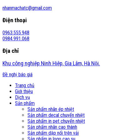
nhanmachatc@gmail.com
Điện thoại
0963.555.948
0984.991.068
Địa chỉ
Khu công nghiệp Ninh Hiệp, Gia Lâm, Hà Nội.
Đề nghị báo giá
Trang chủ
Giới thiệu
Dịch vụ
Sản phẩm
Sản phẩm nhãn ép nhiệt
Sản phẩm decal chuyển nhiệt
Sản phẩm in pet chuyển nhiệt
Sản phẩm nhãn cao thành
Sản phẩm dập nổi trên vải
Sản phẩm in logo cao su