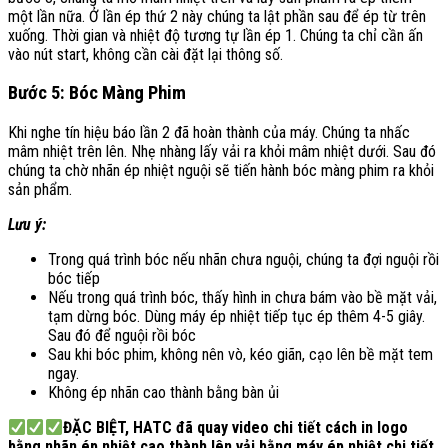
một lần nữa. Ở lần ép thứ 2 này chúng ta lật phần sau để ép từ trên
xuống. Thời gian và nhiệt độ tương tự lần ép 1. Chúng ta chỉ cần ấn
vào nút start, không cần cài đặt lại thông số.
Bước 5: Bóc Màng Phim
Khi nghe tín hiệu báo lần 2 đã hoàn thành của máy. Chúng ta nhấc
mâm nhiệt trên lên. Nhẹ nhàng lấy vải ra khỏi mâm nhiệt dưới. Sau đó
chúng ta chờ nhãn ép nhiệt nguội sẽ tiến hành bóc màng phim ra khỏi
sản phẩm.
Lưu ý:
Trong quá trình bóc nếu nhãn chưa nguội, chúng ta đợi nguội rồi
bóc tiếp
Nếu trong quá trình bóc, thấy hình in chưa bám vào bề mặt vải,
tạm dừng bóc. Dùng máy ép nhiệt tiếp tục ép thêm 4-5 giây.
Sau đó để nguội rồi bóc
Sau khi bóc phim, không nên vò, kéo giãn, cạo lên bề mặt tem
ngay.
Không ép nhãn cao thành bằng bàn ủi
ĐẶC BIỆT, HATC đã quay video chi tiết cách in logo
bằng nhãn ép nhiệt cao thành lên vải bằng máy ép nhiệt chi tiết