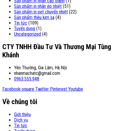
Sản phẩm in nhãn cao thành
(7)
Sản phẩm in nhãn ép nhiệt
(51)
Sản phẩm in pet chuyển nhiệt
(22)
Sản phẩm thêu kim sa
(4)
Tin tức
(109)
Tuyển dụng
(1)
Uncategorized
(4)
CTY TNHH Đầu Tư Và Thương Mại Tùng
Khánh
Yên Thường, Gia Lâm, Hà Nội
nhanmachatc@gmail.com
0963.555.948
Facebook-square
Twitter
Pinterest
Youtube
Về chúng tôi
Giới thiệu
Dịch vụ
Tin tức