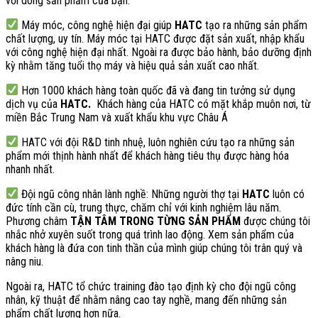
với dòng sản phẩm của bạn.
Máy móc, công nghệ hiện đại giúp
HATC
tạo ra những sản phẩm
chất lượng, uy tín. Máy móc tại HATC được đặt sản xuất, nhập khẩu
với công nghệ hiện đại nhất. Ngoài ra được bảo hành, bảo dưỡng định
kỳ nhằm tăng tuổi thọ máy và hiệu quả sản xuất cao nhất.
Hơn 1000 khách hàng toàn quốc đã và đang tin tưởng sử dụng
dịch vụ của
HATC.
Khách hàng của HATC có mặt khắp muôn nơi, từ
miền Bắc Trung Nam và xuất khẩu khu vực Châu Á
HATC với đội R&D tinh nhuệ, luôn nghiên cứu tạo ra những sản
phẩm mới thịnh hành nhất để khách hàng tiêu thụ được hàng hóa
nhanh nhất.
Đội ngũ công nhân lành nghề: Những người thợ tại
HATC
luôn có
đức tính cần cù, trung thực, chăm chỉ với kinh nghiệm lâu năm.
Phương châm
TẬN TÂM TRONG TỪNG SẢN PHẨM
được chúng tôi
nhắc nhở xuyên suốt trong quá trình lao động. Xem sản phẩm của
khách hàng là đứa con tinh thần của mình giúp chúng tôi trân quý và
nâng niu.
Ngoài ra, HATC tổ chức training đào tạo định kỳ cho đội ngũ công
nhân, kỹ thuật để nhằm nâng cao tay nghề, mang đến những sản
phẩm chất lượng hơn nữa.