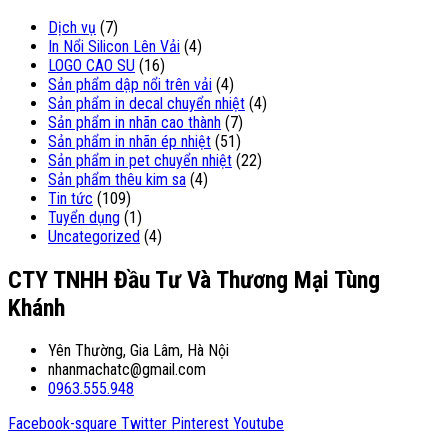
Dịch vụ
(7)
In Nổi Silicon Lên Vải
(4)
LOGO CAO SU
(16)
Sản phẩm dập nổi trên vải
(4)
Sản phẩm in decal chuyển nhiệt
(4)
Sản phẩm in nhãn cao thành
(7)
Sản phẩm in nhãn ép nhiệt
(51)
Sản phẩm in pet chuyển nhiệt
(22)
Sản phẩm thêu kim sa
(4)
Tin tức
(109)
Tuyển dụng
(1)
Uncategorized
(4)
CTY TNHH Đầu Tư Và Thương Mại Tùng
Khánh
Yên Thường, Gia Lâm, Hà Nội
nhanmachatc@gmail.com
0963.555.948
Facebook-square
Twitter
Pinterest
Youtube