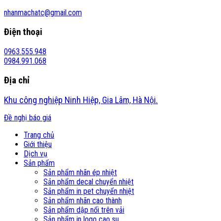
nhanmachatc@gmail.com
Điện thoại
0963.555.948
0984.991.068
Địa chỉ
Khu công nghiệp Ninh Hiệp, Gia Lâm, Hà Nội.
Đề nghị báo giá
Trang chủ
Giới thiệu
Dịch vụ
Sản phẩm
Sản phẩm nhãn ép nhiệt
Sản phẩm decal chuyển nhiệt
Sản phẩm in pet chuyển nhiệt
Sản phẩm nhãn cao thành
Sản phẩm dập nổi trên vải
Sản phẩm in logo cao su