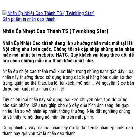
Sản phẩm in nhãn cao thành
-
Nhãn Ép Nhiệt Cao Thành TS ( Twinkling Star)
Nhãn Ép Nhiệt Cao thành đang là xu hướng nhãn mác mới tại Hà
Nội cũng như toàn quốc. Chúng tôi sẽ cập nhập những mẫu nhãn
mác mới nhất tại website HATC. Quý khách vui lòng theo dõi để
lựa chọn những mẫu mã thịnh hành nhất nhé.
Nhãn ép nhiệt cao thành mới xuất hiện trong những năm gần đây. Loại
nhãn này thường được sử dụng trong các loại hàng hóa: quần áo thời
trang, quần áo thể thao, ba lô, túi xách, mũ nón…. Về nguyên lý cơ bản
được sản xuất như nhãn ép nhiệt.
Tuy nhiên loại nhãn này sử dụng loại keo chuyên biệt, tạo độ cứng
cho sản phẩm. Điều này giúp cho độ dày của hình ảnh tăng lên gấp
nhiều lần so với nhãn ép nhiệt thông thường. Nếu đặt nghiêng chúng
ta sẽ thấy rõ nội dung nổi hẳn lên trên mặt phim.
Cũng chính vì vậy mà loại nhãn này được đặt tên là nhãn ép nhiệt cao
thành hay gọi vắn tắt là nhãn cao thành.