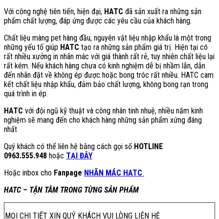
Với công nghệ tiên tiến, hiện đại,
HATC
đã sản xuất ra những sản
phẩm chất lượng, đáp ứng được các yêu cầu của khách hàng.
Chất liệu màng pet hàng đầu, nguyên vật liệu nhập khẩu là một trong
những yếu tố giúp
HATC
tạo ra những sản phẩm giá trị. Hiện tại có
rất nhiều xưởng in nhãn mác với giá thành rất rẻ, tuy nhiên chất liệu lại
rất kém. Nếu khách hàng chưa có kinh nghiệm dễ bị nhầm lẫn, dẫn
đến nhãn đặt về không ép được hoặc bong tróc rất nhiều. HATC cam
kết chất liệu nhập khẩu, đảm bảo chất lượng, không bong rạn trong
quá trình in ép.
HATC
với đội ngũ kỹ thuật và công nhân tinh nhuệ, nhiều năm kinh
nghiệm sẽ mang đến cho khách hàng những sản phẩm xứng đáng
nhất
Quý khách có thể liên hệ bằng cách gọi số
HOTLINE
0963.555.948
hoặc
TẠI ĐÂY
Hoặc inbox cho
Fanpage
NHÃN MÁC HATC
HATC – TẬN TÂM TRONG TỪNG SẢN PHẨM
MỌI CHI TIẾT XIN QUÝ KHÁCH VUI LÒNG LIÊN HỆ