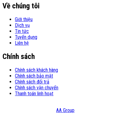
Về chúng tôi
Giới thiệu
Dịch vụ
Tin tức
Tuyển dụng
Liên hệ
Chính sách
Chính sách khách hàng
Chính sách bảo mật
Chính sách đổi trả
Chính sách vận chuyển
Thanh toán linh hoạt
© Copyright 2021 – Bản quyền thuộc Công Ty TNHH Đầu Tư Và
Thương Mại HATC Design:
AA Group