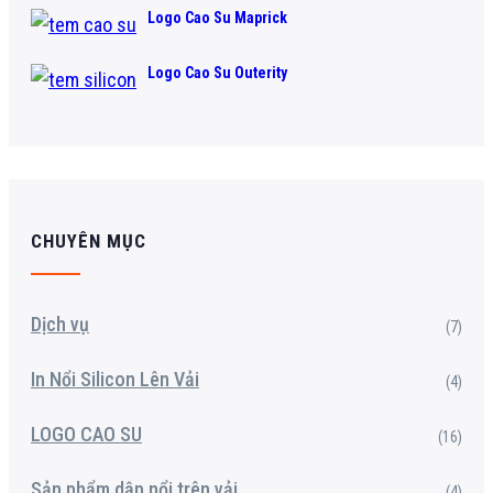
Logo Cao Su Maprick
Logo Cao Su Outerity
CHUYÊN MỤC
Dịch vụ
(7)
In Nổi Silicon Lên Vải
(4)
LOGO CAO SU
(16)
Sản phẩm dập nổi trên vải
(4)