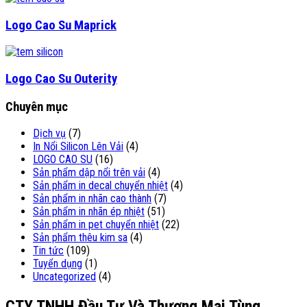
Logo Cao Su Maprick
Logo Cao Su Outerity
Chuyên mục
Dịch vụ
(7)
In Nổi Silicon Lên Vải
(4)
LOGO CAO SU
(16)
Sản phẩm dập nổi trên vải
(4)
Sản phẩm in decal chuyển nhiệt
(4)
Sản phẩm in nhãn cao thành
(7)
Sản phẩm in nhãn ép nhiệt
(51)
Sản phẩm in pet chuyển nhiệt
(22)
Sản phẩm thêu kim sa
(4)
Tin tức
(109)
Tuyển dụng
(1)
Uncategorized
(4)
CTY TNHH Đầu Tư Và Thương Mại Tùng