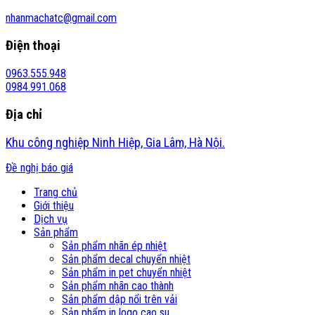
nhanmachatc@gmail.com
Điện thoại
0963.555.948
0984.991.068
Địa chỉ
Khu công nghiệp Ninh Hiệp, Gia Lâm, Hà Nội.
Đề nghị báo giá
Trang chủ
Giới thiệu
Dịch vụ
Sản phẩm
Sản phẩm nhãn ép nhiệt
Sản phẩm decal chuyển nhiệt
Sản phẩm in pet chuyển nhiệt
Sản phẩm nhãn cao thành
Sản phẩm dập nổi trên vải
Sản phẩm in logo cao su