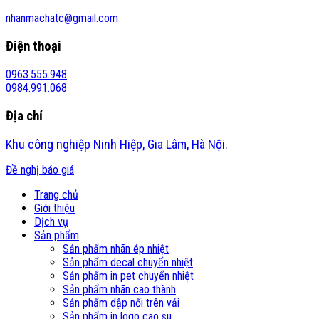
nhanmachatc@gmail.com
Điện thoại
0963.555.948
0984.991.068
Địa chỉ
Khu công nghiệp Ninh Hiệp, Gia Lâm, Hà Nội.
Đề nghị báo giá
Trang chủ
Giới thiệu
Dịch vụ
Sản phẩm
Sản phẩm nhãn ép nhiệt
Sản phẩm decal chuyển nhiệt
Sản phẩm in pet chuyển nhiệt
Sản phẩm nhãn cao thành
Sản phẩm dập nổi trên vải
Sản phẩm in logo cao su