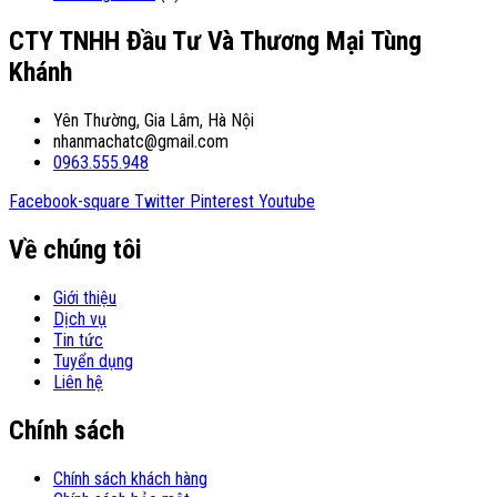
CTY TNHH Đầu Tư Và Thương Mại Tùng
Khánh
Yên Thường, Gia Lâm, Hà Nội
nhanmachatc@gmail.com
0963.555.948
Facebook-square
Twitter
Pinterest
Youtube
Về chúng tôi
Giới thiệu
Dịch vụ
Tin tức
Tuyển dụng
Liên hệ
Chính sách
Chính sách khách hàng