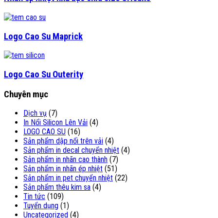
Logo Cao Su Maprick
Logo Cao Su Outerity
Chuyên mục
Dịch vụ
(7)
In Nổi Silicon Lên Vải
(4)
LOGO CAO SU
(16)
Sản phẩm dập nổi trên vải
(4)
Sản phẩm in decal chuyển nhiệt
(4)
Sản phẩm in nhãn cao thành
(7)
Sản phẩm in nhãn ép nhiệt
(51)
Sản phẩm in pet chuyển nhiệt
(22)
Sản phẩm thêu kim sa
(4)
Tin tức
(109)
Tuyển dụng
(1)
Uncategorized
(4)