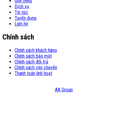
Giới thiệu
Dịch vụ
Tin tức
Tuyển dụng
Liên hệ
Chính sách
Chính sách khách hàng
Chính sách bảo mật
Chính sách đổi trả
Chính sách vận chuyển
Thanh toán linh hoạt
© Copyright 2021 – Bản quyền thuộc Công Ty TNHH Đầu Tư Và
Thương Mại HATC Design:
AA Group