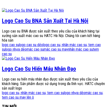
Logo Cao Su BNA Sản Xuất Tại Hà Nội
Logo cao su BNA được sản xuất theo yêu cầu của khách hàng tại
xưởng sản xuất mác cao su HATC Hà Nội. Chúng tôi cam kết hàng
hóa sản
logo cao su
logo cao su dẻo
logo cao su; nhãn mác cao su; tem cao
su
logo nhựa dẻo
mác cao su
mác cao su may
nhãn mác cao su
tem
cao su
Logo Cao Su Hiến Máu Nhân Đạo
Logo cao su hiến máu nhân đạo được sản xuất theo yêu cầu của
khách hàng. Sản phẩm được sử dụng trong đa lĩnh vực. HATC chuyên
sản xuất logo
logo cao su; nhãn mác cao su; tem cao su
logo nhựa dẻo
mác cao su;
tem cao su may lên ô
TIN MỚI