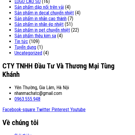
LOGO CAO SU
(16)
Sản phẩm dập nổi trên vải
(4)
Sản phẩm in decal chuyển nhiệt
(4)
Sản phẩm in nhãn cao thành
(7)
Sản phẩm in nhãn ép nhiệt
(51)
Sản phẩm in pet chuyển nhiệt
(22)
Sản phẩm thêu kim sa
(4)
Tin tức
(109)
Tuyển dụng
(1)
Uncategorized
(4)
CTY TNHH Đầu Tư Và Thương Mại Tùng
Khánh
Yên Thường, Gia Lâm, Hà Nội
nhanmachatc@gmail.com
0963.555.948
Facebook-square
Twitter
Pinterest
Youtube
Về chúng tôi