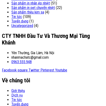
Sản phẩm in nhãn ép nhiệt
(51)
Sản phẩm in pet chuyển nhiệt
(22)
Sản phẩm thêu kim sa
(4)
Tin tức
(109)
Tuyển dụng
(1)
Uncategorized
(4)
CTY TNHH Đầu Tư Và Thương Mại Tùng
Khánh
Yên Thường, Gia Lâm, Hà Nội
nhanmachatc@gmail.com
0963.555.948
Facebook-square
Twitter
Pinterest
Youtube
Về chúng tôi
Giới thiệu
Dịch vụ
Tin tức
Tuyển dụng