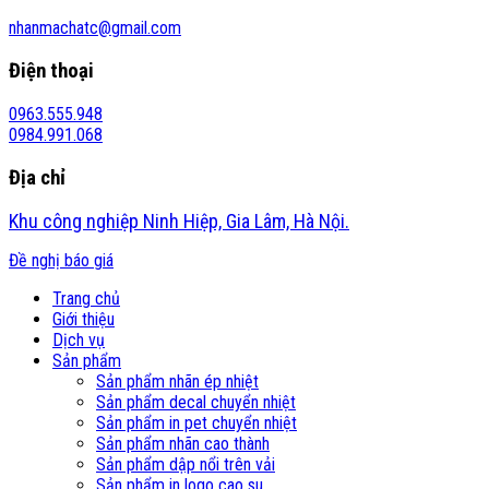
nhanmachatc@gmail.com
Điện thoại
0963.555.948
0984.991.068
Địa chỉ
Khu công nghiệp Ninh Hiệp, Gia Lâm, Hà Nội.
Đề nghị báo giá
Trang chủ
Giới thiệu
Dịch vụ
Sản phẩm
Sản phẩm nhãn ép nhiệt
Sản phẩm decal chuyển nhiệt
Sản phẩm in pet chuyển nhiệt
Sản phẩm nhãn cao thành
Sản phẩm dập nổi trên vải
Sản phẩm in logo cao su