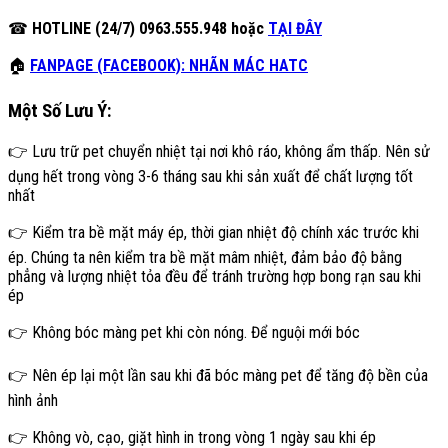
☎
HOTLINE (24/7) 0963.555.948 hoặc
TẠI ĐÂY
🏠
FANPAGE (FACEBOOK): NHÃN MÁC HATC
Một Số Lưu Ý:
👉 Lưu trữ pet chuyển nhiệt tại nơi khô ráo, không ẩm thấp. Nên sử
dụng hết trong vòng 3-6 tháng sau khi sản xuất để chất lượng tốt
nhất
👉 Kiểm tra bề mặt máy ép, thời gian nhiệt độ chính xác trước khi
ép. Chúng ta nên kiểm tra bề mặt mâm nhiệt, đảm bảo độ bằng
phẳng và lượng nhiệt tỏa đều để tránh trường hợp bong rạn sau khi
ép
👉 Không bóc màng pet khi còn nóng. Để nguội mới bóc
👉 Nên ép lại một lần sau khi đã bóc màng pet để tăng độ bền của
hình ảnh
👉 Không vò, cạo, giặt hình in trong vòng 1 ngày sau khi ép