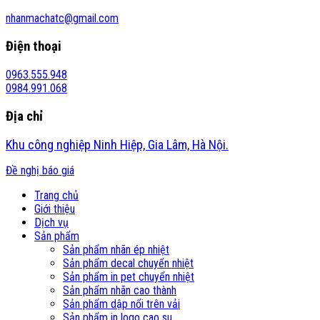
nhanmachatc@gmail.com
Điện thoại
0963.555.948
0984.991.068
Địa chỉ
Khu công nghiệp Ninh Hiệp, Gia Lâm, Hà Nội.
Đề nghị báo giá
Trang chủ
Giới thiệu
Dịch vụ
Sản phẩm
Sản phẩm nhãn ép nhiệt
Sản phẩm decal chuyển nhiệt
Sản phẩm in pet chuyển nhiệt
Sản phẩm nhãn cao thành
Sản phẩm dập nổi trên vải
Sản phẩm in logo cao su