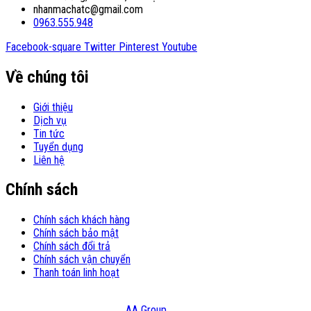
nhanmachatc@gmail.com
0963.555.948
Facebook-square
Twitter
Pinterest
Youtube
Về chúng tôi
Giới thiệu
Dịch vụ
Tin tức
Tuyển dụng
Liên hệ
Chính sách
Chính sách khách hàng
Chính sách bảo mật
Chính sách đổi trả
Chính sách vận chuyển
Thanh toán linh hoạt
© Copyright 2021 – Bản quyền thuộc Công Ty TNHH Đầu Tư Và
Thương Mại HATC Design:
AA Group