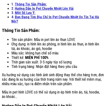
Thông Tin Sản Phẩm:
Hướng Dẫn In Pet Chuyển Nhiệt Lên Vải
Một Số Lưu Ý:
Bạn Đang Tìm Địa Chỉ In Pet Chuyển Nhiệt Uy Tín Tại Hà
Nội?
Thông Tin Sản Phẩm:
Tên sản phẩm: Mẫu in pet lên áo thun LOVE
Ứng dụng: in hình lên áo phông, in hình lên áo thun, in hình lên
túi, áo khoác, áo gió, hoodie
Màu sắc: không hạn chế số màu
Thiết kế:
MIỄN PHÍ 100%
Thời gian sản xuất: 3-5 ngày tùy số lượng
Tình trạng hàng: Nhận đặt hàng theo yêu cầu
Xu hướng sử dụng các hình ảnh sinh động thay thế cho hàng trơn, đơn
sắc đang là xu hướng của thời trang năm nay. Với thiết kế mềm mại,
nhiều màu sắc, tạo ra điểm nhấn trên sản phẩm.
Mẫu in pet hình LOVE có thể sử dụng in ép hình trên áo, túi, hoodie,
áo khoác…