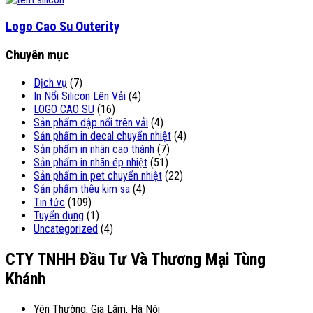
Logo Cao Su Outerity
Chuyên mục
Dịch vụ
(7)
In Nổi Silicon Lên Vải
(4)
LOGO CAO SU
(16)
Sản phẩm dập nổi trên vải
(4)
Sản phẩm in decal chuyển nhiệt
(4)
Sản phẩm in nhãn cao thành
(7)
Sản phẩm in nhãn ép nhiệt
(51)
Sản phẩm in pet chuyển nhiệt
(22)
Sản phẩm thêu kim sa
(4)
Tin tức
(109)
Tuyển dụng
(1)
Uncategorized
(4)
CTY TNHH Đầu Tư Và Thương Mại Tùng
Khánh
Yên Thường, Gia Lâm, Hà Nội