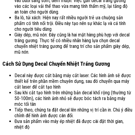
vào buổi sáng sớm, đêm muộn. Việc gắn decal tráng gương
vào các loại vải thể thao vừa mang tính thẩm mỹ, lại tăng độ
an toàn cho người dùng.
Ba lô, túi xách: Hiện nay rất nhiều người trẻ ưa chuộng sản
phẩm có tính nổi trội. Điều này tạo nên sự khác lạ và cá tính
cho người tiêu dùng
Giày dép, mũ nón: Đây cũng là hai mặt hàng phù hợp với decal
tráng gương. Thực tế có nhiều nhãn hàng lựa chọn decal
chuyển nhiệt tráng gương để trang trí cho sản phẩm giày dép,
mũ nón.
Cách Sử Dụng Decal Chuyển Nhiệt Tráng Gương
Decal này được cắt bằng máy cắt laser. Các hình ảnh sẽ được
thiết kế trên phần mềm chuyên dụng, sau đó chuyển qua máy
cắt laser để cắt tạo hình
Sau khi cắt tạo hình trên những bản decal khổ rộng (thường từ
50-100m), các hình ảnh nhỏ sẽ được bóc tách ra bằng máy
móc tối tân
Tiếp theo, chúng ta đặt decal lên những vị trí cần in. Chú ý điều
chỉnh để hình ảnh được cân đối.
Đưa sản phẩm vào máy ép nhiệt đã được cài đặt thời gian,
nhiệt độ