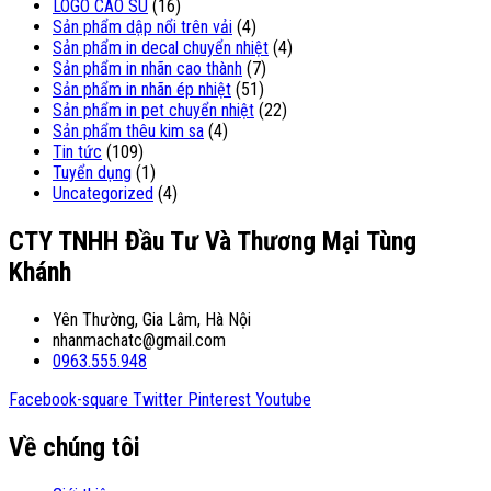
LOGO CAO SU
(16)
Sản phẩm dập nổi trên vải
(4)
Sản phẩm in decal chuyển nhiệt
(4)
Sản phẩm in nhãn cao thành
(7)
Sản phẩm in nhãn ép nhiệt
(51)
Sản phẩm in pet chuyển nhiệt
(22)
Sản phẩm thêu kim sa
(4)
Tin tức
(109)
Tuyển dụng
(1)
Uncategorized
(4)
CTY TNHH Đầu Tư Và Thương Mại Tùng
Khánh
Yên Thường, Gia Lâm, Hà Nội
nhanmachatc@gmail.com
0963.555.948
Facebook-square
Twitter
Pinterest
Youtube
Về chúng tôi