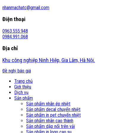
nhanmachatc@gmail.com
Điện thoại
0963.555.948
0984.991.068
Địa chỉ
Khu công nghiệp Ninh Hiệp, Gia Lâm, Hà Nội.
Đề nghị báo giá
Trang chủ
Giới thiệu
Dịch vụ
Sản phẩm
Sản phẩm nhãn ép nhiệt
Sản phẩm decal chuyển nhiệt
Sản phẩm in pet chuyển nhiệt
Sản phẩm nhãn cao thành
Sản phẩm dập nổi trên vải
Sản phẩm in logo cao su