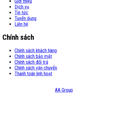
Giới thiệu
Dịch vụ
Tin tức
Tuyển dụng
Liên hệ
Chính sách
Chính sách khách hàng
Chính sách bảo mật
Chính sách đổi trả
Chính sách vận chuyển
Thanh toán linh hoạt
© Copyright 2021 – Bản quyền thuộc Công Ty TNHH Đầu Tư Và
Thương Mại HATC Design:
AA Group